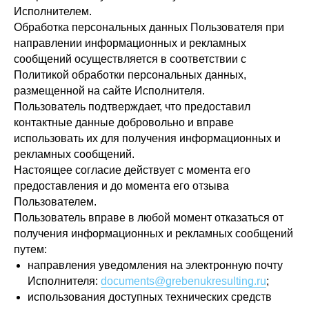
Исполнителем.
Обработка персональных данных Пользователя при
направлении информационных и рекламных
сообщений осуществляется в соответствии с
Политикой обработки персональных данных,
размещенной на сайте Исполнителя.
Пользователь подтверждает, что предоставил
контактные данные добровольно и вправе
использовать их для получения информационных и
рекламных сообщений.
Настоящее согласие действует с момента его
предоставления и до момента его отзыва
Пользователем.
Пользователь вправе в любой момент отказаться от
получения информационных и рекламных сообщений
путем:
направления уведомления на электронную почту
Исполнителя:
documents@grebenukresulting.ru
;
использования доступных технических средств