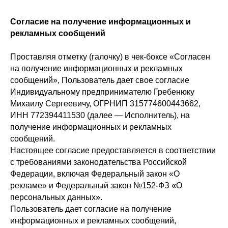
Согласие на получение информационных и
рекламных сообщений
Проставляя отметку (галочку) в чек-боксе «Согласен
на получение информационных и рекламных
сообщений», Пользователь дает свое согласие
Индивидуальному предпринимателю Гребенюку
Михаилу Сергеевичу, ОГРНИП 315774600443662,
ИНН 772394411530 (далее — Исполнитель), на
получение информационных и рекламных
сообщений.
Настоящее согласие предоставляется в соответствии
с требованиями законодательства Российской
Федерации, включая Федеральный закон «О
рекламе» и Федеральный закон №152-ФЗ «О
персональных данных».
Пользователь дает согласие на получение
информационных и рекламных сообщений,